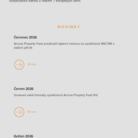
korporátních klientů z celkem 7 evropských zemí.
NOVINKY
Červenec 2026
Arcona Property Fund prodloužil nájemní smlouvu se společností ANCOM o
dalších pět let
Více
Červen 2026
Usnesení valné hromady společnosti Arcona Property Fund N.V.
Více
Květen 2026