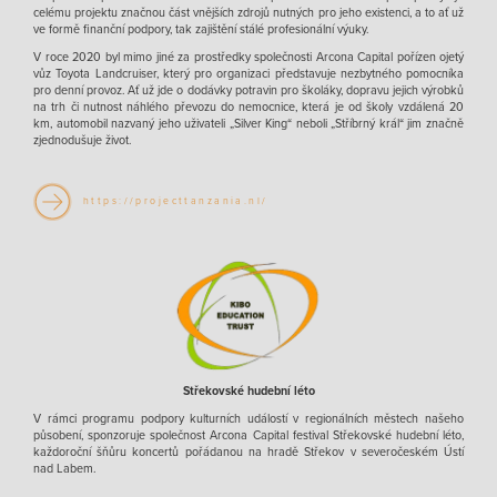
celému projektu značnou část vnějších zdrojů nutných pro jeho existenci, a to ať už
ve formě finanční podpory, tak zajištění stálé profesionální výuky.
V roce 2020 byl mimo jiné za prostředky společnosti Arcona Capital pořízen ojetý
vůz Toyota Landcruiser, který pro organizaci představuje nezbytného pomocníka
pro denní provoz. Ať už jde o dodávky potravin pro školáky, dopravu jejich výrobků
na trh či nutnost náhlého převozu do nemocnice, která je od školy vzdálená 20
km, automobil nazvaný jeho uživateli „Silver King“ neboli „Stříbrný král“ jim značně
zjednodušuje život.
https://projecttanzania.nl/
Střekovské hudební léto
V rámci programu podpory kulturních událostí v regionálních městech našeho
působení, sponzoruje společnost Arcona Capital festival Střekovské hudební léto,
každoroční šňůru koncertů pořádanou na hradě Střekov v severočeském Ústí
nad Labem.