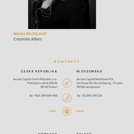
Marike BLOKLAND
Corporate Affairs
KONTAKTY
ČESKÁ REPUBLIKA
NIZOZEMSKO
Arcona Capital Czech Republic s.r.o.
Arcona Capital Nederland N.V.
Politických vězňů 912/10
De Entree 55, 11e verdieping / 11. patro
110 00 Praha 1
1101 BH Amsterdam
Tel: +420 284 086 400
Tel: +31 208 204 720