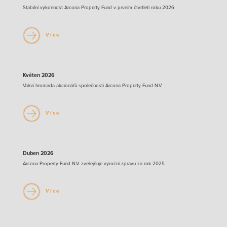
Stabilní výkonnost Arcona Property Fund v prvním čtvrtletí roku 2026
Více
Květen 2026
Valná hromada akcionářů společnosti Arcona Property Fund N.V.
Více
Duben 2026
Arcona Property Fund N.V. zveřejňuje výroční zprávu za rok 2025
Více