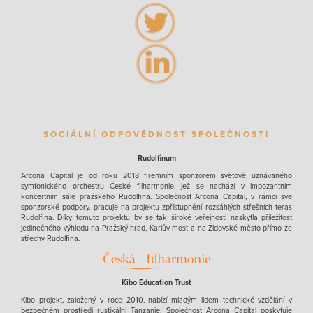
SOCIÁLNÍ ODPOVĚDNOST SPOLEČNOSTI
Rudolfinum
Arcona Capital je od roku 2018 firemním sponzorem světově uznávaného
symfonického orchestru České filharmonie, jež se nachází v impozantním
koncertním sále pražského Rudolfina. Společnost Arcona Capital, v rámci své
sponzorské podpory, pracuje na projektu zpřístupnění rozsáhlých střešních teras
Rudolfina. Díky tomuto projektu by se tak široké veřejnosti naskytla příležitost
jedinečného výhledu na Pražský hrad, Karlův most a na Židovské město přímo ze
střechy Rudolfina.
Kibo Education Trust
Kibo projekt, založený v roce 2010, nabízí mladým lidem technické vzdělání v
bezpečném prostředí rustikální Tanzanie. Společnost Arcona Capital poskytuje