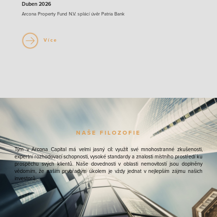
Duben 2026
Arcona Property Fund N.V. splácí úvěr Patria Bank
Více
NAŠE FILOZOFIE
Tým v Arcona Capital má velmi jasný cíl: využít své mnohostranné zkušenosti,
expertní rozhodovací schopnosti, vysoké standardy a znalosti místního prostředí ku
prospěchu svých klientů. Naše dovednosti v oblasti nemovitostí jsou doplněny
vědomím, že naším prvořadým úkolem je vždy jednat v nejlepším zájmu našich
investorů.