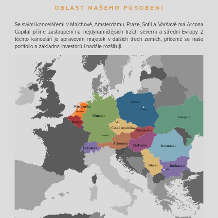
OBLAST NAŠEHO PŮSOBENÍ
Se svými kancelářemi v Mnichově, Amsterdamu, Praze, Sofii a Varšavě má Arcona
Capital přímé zastoupení na nejdynamičtějších trzích severní a střední Evropy. Z
těchto kanceláří je spravován majetek v dalších třech zemích, přičemž se naše
portfolio a základna investorů i nadále rozšiřují.
Polsko
Nizozemsko
Varšava
Amstrdam
Německo
Ukrajina
Belgie
Praha
Česká republika
Slovensko
Luxembourg
Mnichov
Lor
Rakousko
Maďarsko
Rumunsko
Švýcarsko
Srbsko
Bulharsko
Sofie