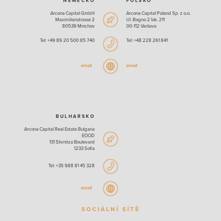
NĚMECKO
POLSKO
Arcona Capital GmbH
Arcona Capital Poland Sp. z o.o.
Maximilianstrasse 2
Ul. Bagno 2 lok. 211
80539 Mnichov
00-112 Varšava
Tel: +49 89 20 500 85 740
Tel: +48 228 261 841
BULHARSKO
Arcona Capital Real Estate Bulgaria
EOOD
131 Slivnitza Boulevard
1233 Sofia
Tel: +35 988 81 45 328
SOCIÁLNÍ SÍTĚ